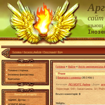
Арг
сайт
щьющ
Інозе
Головна
|
Каталог файлів
|
Реєстрація
|
Вхід
Меню сайту
Головна
»
Файли
»
Англо-американська 
Головна сторінка
Птахи
Іноземна фантастика
[
Викачати з сервера
(30.3 Kb) ]
Книгоопис
Категорія
:
ДЮ МОР'Є Дафна
|
Додав
:
arg
Переглядів
:
548
|
Завантажень
:
32
|
Рейт
Всього коментарів
:
0
Категорії розділу
АДАМС Дуглас
[3]
Увійдіть:
АЗІМОВ Айзек
[41]