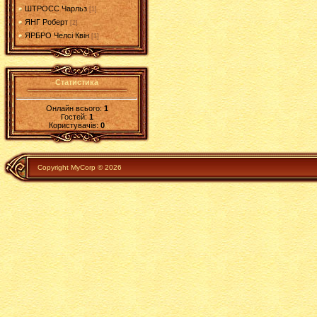
ШТРОСС Чарльз
[1]
ЯНГ Роберт
[2]
ЯРБРО Челсі Квін
[1]
Статистика
Онлайн всього:
1
Гостей:
1
Користувачів:
0
Copyright MyCorp © 2026