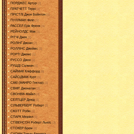
ПОРДЖЕС Артур
[2]
ПРАТЧЕТТ Террі
[1]
ПРІСТЛІ Джон Бойнтон
[1]
ПУЛЛМАН Філіп
[1]
РАССЕЛ Ерік Френк
[1]
РЕЙНОЛДС Мак
[1]
РІТЧІ Джек
[1]
РОЛІНҐ Джоан
[7]
РОЛЛІНС Джеймс
[1]
РОРТІ Джемс
[1]
РУССО Джон
[1]
РУШДІ Салман
[1]
САЙМАК Кліффорд
[6]
САЙОДМАК Курт
[1]
САКІ (МАНРО Гектор)
[1]
СВІФТ Джонатан
[2]
СВОНВІК Майкл
[3]
СЕЛТЦЕР Девід
[1]
СІЛЬВЕРБЕРГ Роберт
[2]
СКОТТ Робін
[1]
СПАРК Мюріел
[1]
СТІВЕНСОН Роберт Льюїс
[3]
СТОКЕР Брем
[0]
СУОНН Томас Бернетт