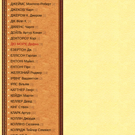
ДЖЕЙМС Монтегю Роберт
[4]
ДЖЕКОБІ Карл
[1]
ДЖЕРОМ К. Джером
[1]
ДІК Філіп К.
[4]
ДІККЕНС Чарлз
[1]
ДОЙЛЬ Артур Конан
[2]
ДОКТОРОУ Корі
[1]
ДЮ МОР'Є Дафна
[3]
ЕЗЕРТОН Дж.
[1]
ЕЛЛІСОН Гарлан
[1]
ЕНТОНІ Майкл
[1]
ЕНТОНІ Пірс
[2]
ЖЕЛЯЗНИЙ Роджер
[14]
ІРВІНГ Вашингтон
[2]
ІРЛС Вільям
[1]
КАТТНЕР Генрі
[3]
КЕЙДІН Мартін
[1]
КЕЛЛЕР Девід
[1]
КІНГ Стівен
[16]
КЛАРК Артур
[11]
КОЛЛІН Джордж
[1]
КОЛЛІНЗ Сюзанна
[3]
КОЛРІДЖ Тейлор Семюел
[1]