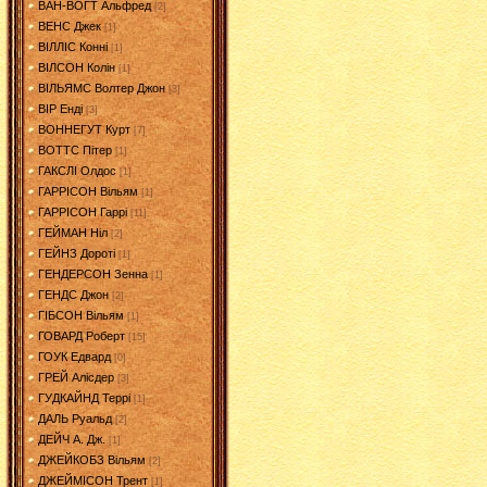
ВАН-ВОГТ Альфред
[2]
ВЕНС Джек
[1]
ВІЛЛІС Конні
[1]
ВІЛСОН Колін
[1]
ВІЛЬЯМС Волтер Джон
[3]
ВІР Енді
[3]
ВОННЕГУТ Курт
[7]
ВОТТС Пітер
[1]
ГАКСЛІ Олдос
[1]
ГАРРІСОН Вільям
[1]
ГАРРІСОН Гаррі
[11]
ГЕЙМАН Ніл
[2]
ГЕЙНЗ Дороті
[1]
ГЕНДЕРСОН Зенна
[1]
ГЕНДС Джон
[2]
ГІБСОН Вільям
[1]
ГОВАРД Роберт
[15]
ГОУК Едвард
[0]
ГРЕЙ Алісдер
[3]
ГУДКАЙНД Террі
[1]
ДАЛЬ Руальд
[2]
ДЕЙЧ А. Дж.
[1]
ДЖЕЙКОБЗ Вільям
[2]
ДЖЕЙМІСОН Трент
[1]