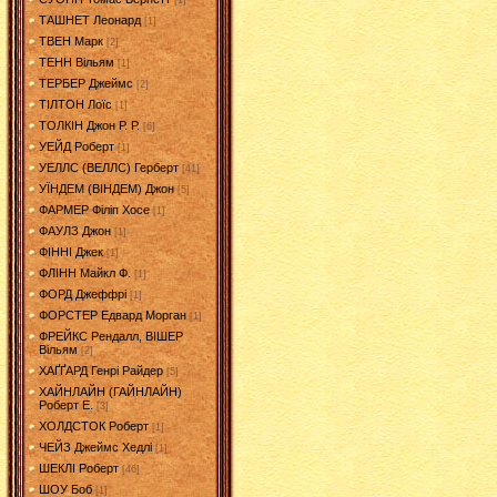
[1]
ТАШНЕТ Леонард
[1]
ТВЕН Марк
[2]
ТЕНН Вільям
[1]
ТЕРБЕР Джеймс
[2]
ТІЛТОН Лоїс
[1]
ТОЛКІН Джон Р. Р.
[6]
УЕЙД Роберт
[1]
УЕЛЛС (ВЕЛЛС) Герберт
[41]
УЇНДЕМ (ВІНДЕМ) Джон
[5]
ФАРМЕР Філіп Хосе
[1]
ФАУЛЗ Джон
[1]
ФІННІ Джек
[1]
ФЛІНН Майкл Ф.
[1]
ФОРД Джеффрі
[1]
ФОРСТЕР Едвард Морган
[1]
ФРЕЙКС Рендалл, ВІШЕР
Вільям
[2]
ХАҐҐАРД Генрі Райдер
[5]
ХАЙНЛАЙН (ГАЙНЛАЙН)
Роберт Е.
[3]
ХОЛДСТОК Роберт
[1]
ЧЕЙЗ Джеймс Хедлі
[1]
ШЕКЛІ Роберт
[46]
ШОУ Боб
[1]