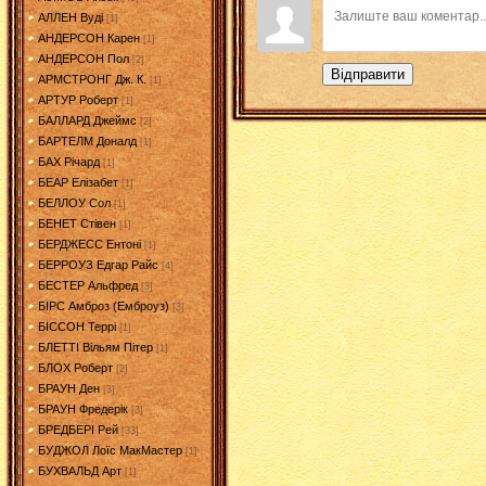
АЛЛЕН Вуді
[1]
АНДЕРСОН Карен
[1]
АНДЕРСОН Пол
[2]
Відправити
АРМСТРОНГ Дж. К.
[1]
АРТУР Роберт
[1]
БАЛЛАРД Джеймс
[2]
БАРТЕЛМ Доналд
[1]
БАХ Річард
[1]
БЕАР Елізабет
[1]
БЕЛЛОУ Сол
[1]
БЕНЕТ Стівен
[1]
БЕРДЖЕСС Ентоні
[1]
БЕРРОУЗ Едгар Райс
[4]
БЕСТЕР Альфред
[3]
БІРС Амброз (Емброуз)
[3]
БІССОН Террі
[1]
БЛЕТТІ Вільям Пітер
[1]
БЛОХ Роберт
[2]
БРАУН Ден
[3]
БРАУН Фредерік
[3]
БРЕДБЕРІ Рей
[33]
БУДЖОЛ Лоїс МакМастер
[1]
БУХВАЛЬД Арт
[1]