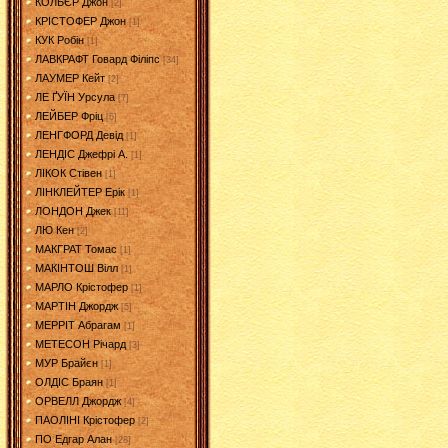
КОЛЬЄР Джон
[2]
КРІСТОФЕР Джон
[1]
КУК Робін
[1]
ЛАВКРАФТ Говард Філіпс
[34]
ЛАУМЕР Кейт
[2]
ЛЕ ҐУЇН Урсула
[7]
ЛЕЙБЕР Фріц
[6]
ЛЕНГФОРД Девід
[1]
ЛЕНДІС Джефрі А.
[1]
ЛІКОК Стівен
[1]
ЛІНКЛЕЙТЕР Ерік
[1]
ЛОНДОН Джек
[11]
ЛЮ Кен
[2]
МАКГРАТ Томас
[1]
МАКІНТОШ Вілл
[1]
МАРЛО Крістофер
[1]
МАРТІН Джордж
[5]
МЕРРІТ Абрагам
[1]
МЕТЕСОН Річард
[3]
МУР Брайєн
[1]
ОЛДІС Браян
[1]
ОРВЕЛЛ Джордж
[4]
ПАОЛІНІ Крістофер
[2]
ПО Едгар Алан
[28]