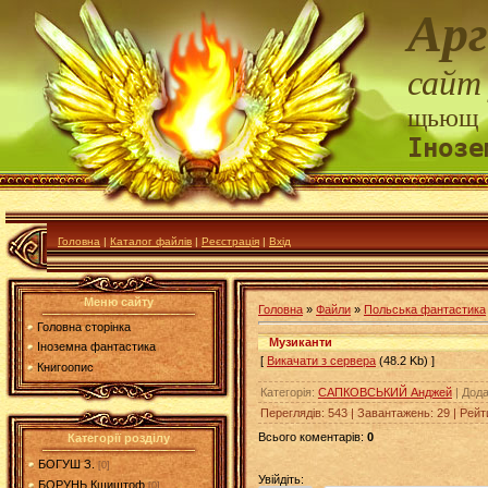
Арг
сайт
щьющ
Інозе
Головна
|
Каталог файлів
|
Реєстрація
|
Вхід
Меню сайту
Головна
»
Файли
»
Польська фантастика
Головна сторінка
Музиканти
Іноземна фантастика
[
Викачати з сервера
(48.2 Kb) ]
Книгоопис
Категорія
:
САПКОВСЬКИЙ Анджей
|
Дод
Переглядів
:
543
|
Завантажень
:
29
|
Рейт
Всього коментарів
:
0
Категорії розділу
БОГУШ З.
[0]
Увійдіть:
БОРУНЬ Кшиштоф
[0]