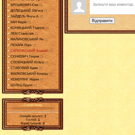
БРОШКЕВИЧ Єжи
[0]
ДОЛЕЦЬКИЙ Збіґнєв
[0]
ЗАЙДЕЛЬ Януш А.
[0]
Відправити
КАН Марія
[0]
КОНВІЦЬКИЙ Тадеуш
[0]
ЛЕМ Станіслав
[1]
МАЛИНОВСЬКИЙ Ян
[1]
ПЄКАРА Яцек
[1]
САПКОВСЬКИЙ Анджей
[15]
СЕНКЕВИЧ Генрик
[0]
СЛОВАЦЬКИЙ Юліуш
[0]
СТАВОВИЙ Адам
[0]
ФІАЛКОВСЬКИЙ Конрад
[0]
ХЕМЕРЛІНГ Марек
[0]
ШУЛЬЦ Бруно
[0]
Статистика
Онлайн всього:
1
Гостей:
1
Користувачів:
0